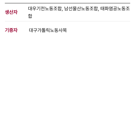
대우기전노동조합, 남선물산노동조합, 태화염공노동조
생산자
합
기증자
대구가톨릭노동사목
등록번호
00448585
분량
2 페이지
구분
문서
생산일자
1990.06.08
형태
문서류