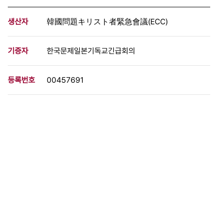
생산자
韓國問題キリスト者緊急會議(ECC)
기증자
한국문제일본기독교긴급회의
등록번호
00457691
분량
10 페이지
구분
정간물
생산일자
1988.11.01
형태
문서류