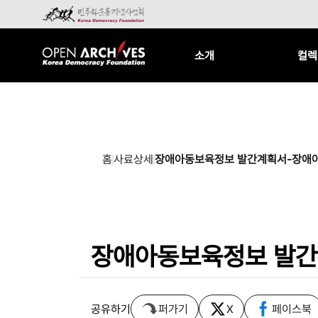
소개
컬렉
홈
사료상세
장애아동보육정보 발간계획서-장애아
장애아동보육정보 발간
공유하기
퍼가기
X
페이스북