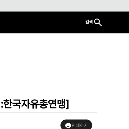
검색
신:한국자유총연맹]
인쇄하기