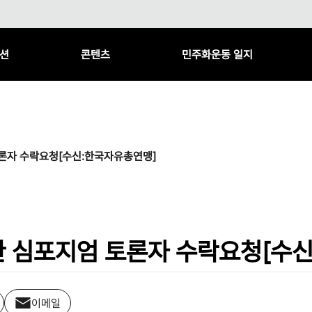
션
콘텐츠
민주화운동 일지
론자 수락요청[수신:한국자유총연맹]
 심포지엄 토론자 수락요청[수
이메일