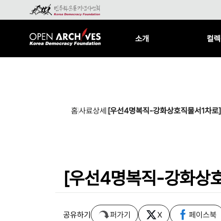
소개
컬렉
홈
사료상세
[우선4명복직-강화상호직물서1차로]
[우선4명복직-강화상
공유하기
퍼가기
X
페이스북