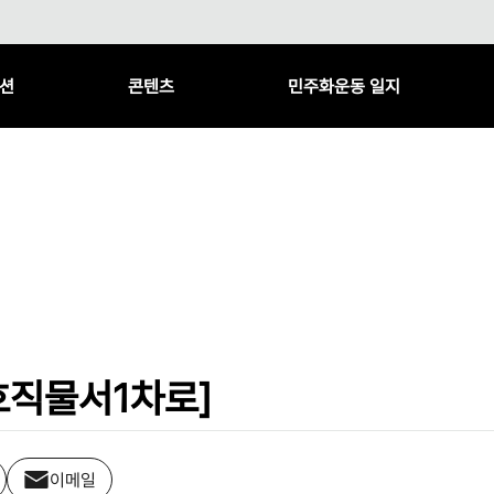
션
콘텐츠
민주화운동 일지
호직물서1차로]
이메일