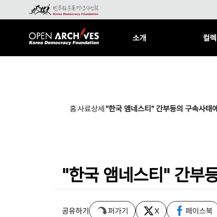
소개
컬렉
홈
사료상세
"한국 앰네스티" 간부등의 구속사태에
"한국 앰네스티" 간부
공유하기
퍼가기
X
페이스북