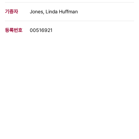
기증자
Jones, Linda Huffman
등록번호
00516921
분량
2 페이지
구분
문서
생산일자
1976.11.00
형태
문서류
설명
While waiting and waiting,we began crochating a purple vic