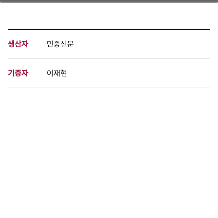
생산자
민중신문
기증자
이재현
등록번호
00517111
분량
2 페이지
구분
문서
생산일자
1984.03.07