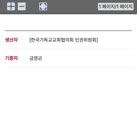
1
페이지
/
1 페이지
생산자
[한국기독교교회협의회 인권위원회]
기증자
금영균
등록번호
00521181
분량
1 페이지
구분
문서
생산일자
1987.00.00