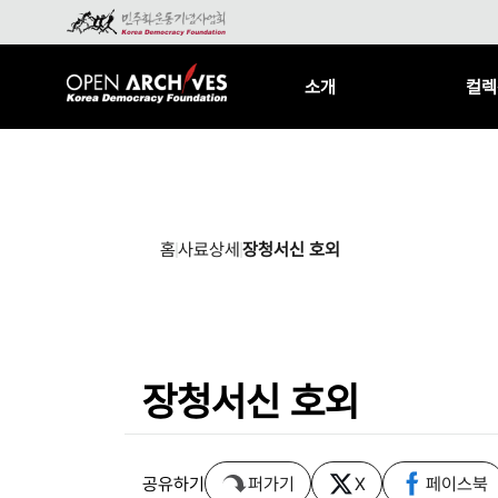
소개
컬렉
홈
사료상세
장청서신 호외
장청서신 호외
공유하기
퍼가기
X
페이스북