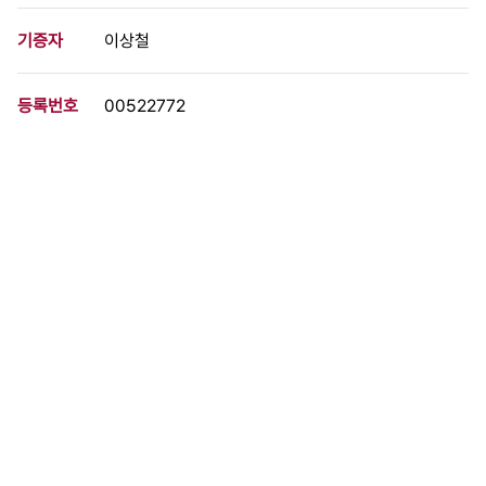
기증자
이상철
등록번호
00522772
분량
2 페이지
구분
문서
생산일자
[1984.00.00]
형태
문서류
설명
영등포구치소 수감자 성동구치소 수감자 인천교도소 수감자 수원교