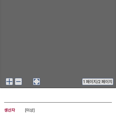
1
페이지
/
2 페이지
생산자
[미상]