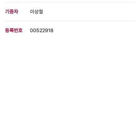
기증자
이상철
등록번호
00522918
분량
4 페이지
구분
문서
생산일자
[1986.05.00]
형태
문서류
설명
-목숨을 건 투쟁으로 노동자 민주주의 이룩하자 -미·일 외세 몰아내