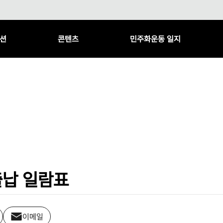
션
콘텐츠
민주화운동 일지
출납 일람표
이메일