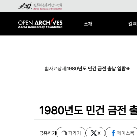
소개
컬렉
홈
사료상세
1980년도 민건 금전 출납 일람표
1980년도 민건 금전 
공유하기
퍼가기
X
페이스북