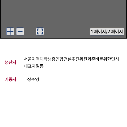
1
페이지
/
2 페이지
서울지역대학생총연합건설추진위원회준비를위한민시
생산자
대표자일동
기증자
장준영
등록번호
00528547
분량
2 페이지