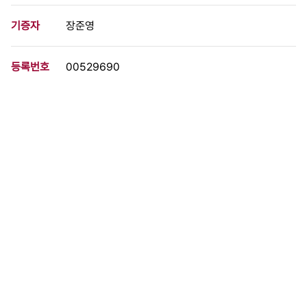
기증자
장준영
등록번호
00529690
분량
1 페이지
구분
문서
생산일자
1989.05.15
형태
문서류
설명
-5월15일 3시 40분! 명동성당교육관 옥상! -민주인사 감금속에 민