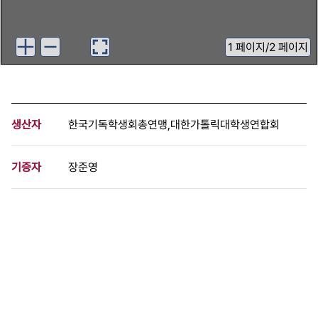
1
페이지
/
2 페이지
생산자
한국기독학생회총연맹,대한가톨릭대학생연합회
기증자
장준영
등록번호
00529752
분량
2 페이지
구분
문서