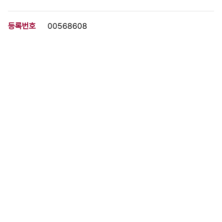
등록번호
00568608
분량
2 페이지
구분
문서
생산일자
1962.03.30
형태
문서류
설명