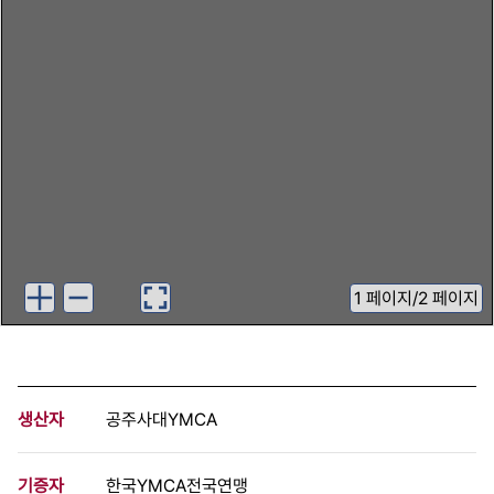
1
페이지
/
2 페이지
생산자
공주사대YMCA
기증자
한국YMCA전국연맹