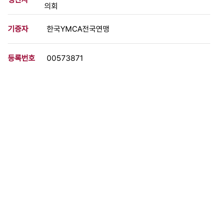
의회
기증자
한국YMCA전국연맹
등록번호
00573871
분량
4 페이지
구분
문서
생산일자
1972.02.00
형태
문서류
설명