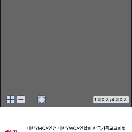
1
페이지
/
4 페이지
대한YMCA연맹,대한YWCA연합회,한국기독교교회협
생산자