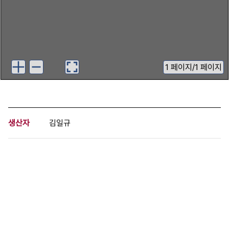
1
페이지
/
1 페이지
생산자
김일규
기증자
3.15의거기념사업회
등록번호
00577713
분량
1 페이지