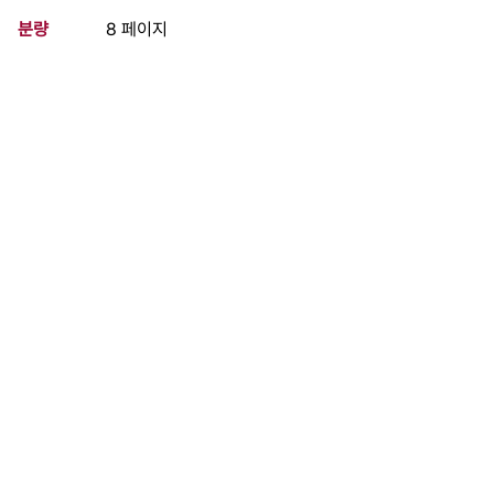
분량
8 페이지
구분
정간물
생산일자
1993.09.01
형태
문서류
설명
국민학교 1,2학년 시험 없어진다
이 사료가 속한 묶음
연결된 내용이 없습니다.