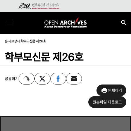
홈
사료상세
학부모신문 제26호
학부모신문 제26호
공유하기
인쇄하기
원본파일 다운로드