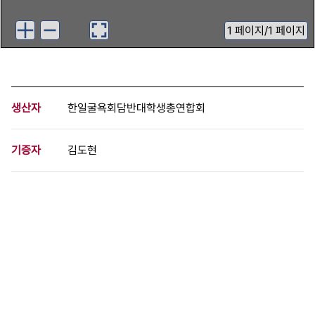
1
페이지
/
1 페이지
생산자
한일굴욕회담반대학생총연합회
기증자
김도현
등록번호
00578372
분량
1 페이지
구분
문서