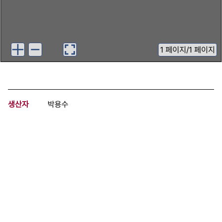
1
페이지
/
1 페이지
생산자
박용수
기증자
박용수
등록번호
00701105
분량
1 페이지