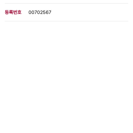
등록번호
00702567
분량
1 페이지
구분
사진
생산일자
1987.12.07
형태
사진필름류
설명
이 사료가 속한 묶음