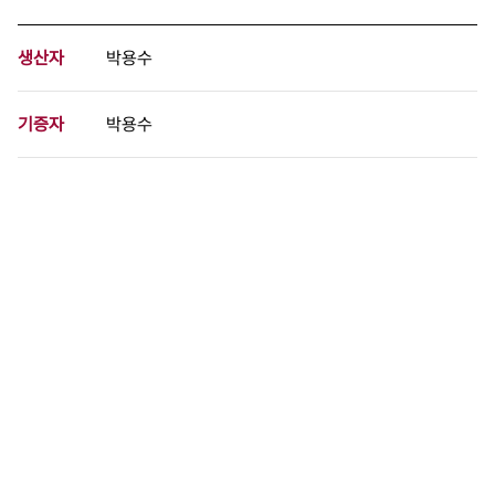
생산자
박용수
기증자
박용수
등록번호
00708939
분량
1 페이지
구분
사진
생산일자
1993.08.04
형태
사진필름류