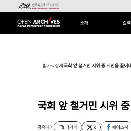
소개
컬렉
홈
사료상세
국회 앞 철거민 시위 중 시민을 끌어
국회 앞 철거민 시위 
공유하기
퍼가기
X
페이스북