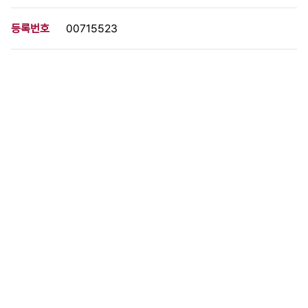
등록번호
00715523
분량
1 페이지
구분
사진
생산일자
1968.00.00
형태
사진필름류
설명
이 사료가 속한 묶음