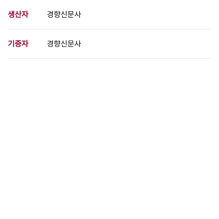
생산자
경향신문사
기증자
경향신문사
등록번호
00717063
분량
1 페이지
구분
사진
생산일자
1983.01.11
형태
사진필름류