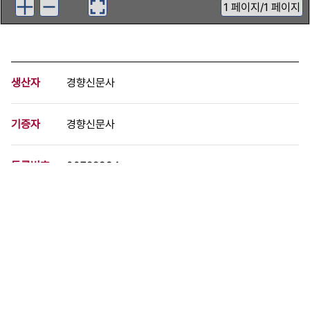
1
페이지
/
1 페이지
생산자
경향신문사
기증자
경향신문사
등록번호
00722994
분량
1 페이지
구분
사진
생산일자
1999.12.03