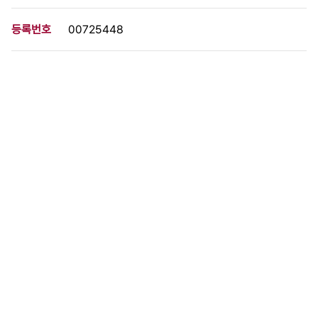
등록번호
00725448
분량
1 페이지
구분
사진
생산일자
1982.12.18
형태
사진필름류
설명
이 사료가 속한 묶음