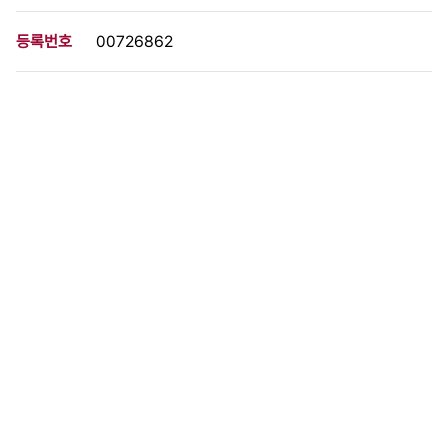
등록번호
00726862
분량
1 페이지
구분
사진
생산일자
[1963.09.19]
형태
사진필름류
설명
이 사료가 속한 묶음