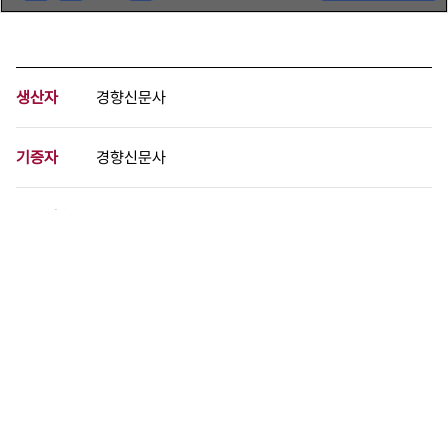
생산자
경향신문사
기증자
경향신문사
등록번호
00727630
분량
1 페이지
구분
사진
생산일자
1999.07.09