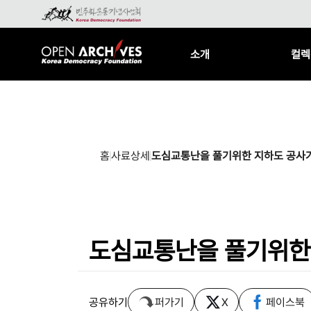
소개
컬렉
홈
사료상세
도심교통난을 풀기위한 지하도 공사
도심교통난을 풀기위한
공유하기
퍼가기
X
페이스북