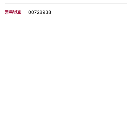
등록번호
00728938
분량
1 페이지
구분
사진
생산일자
1971.10.14
형태
사진필름류
설명
이 사료가 속한 묶음