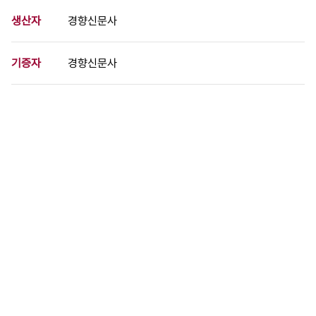
생산자
경향신문사
기증자
경향신문사
등록번호
00730359
분량
1 페이지
구분
사진
생산일자
1999.07.28
형태
사진필름류