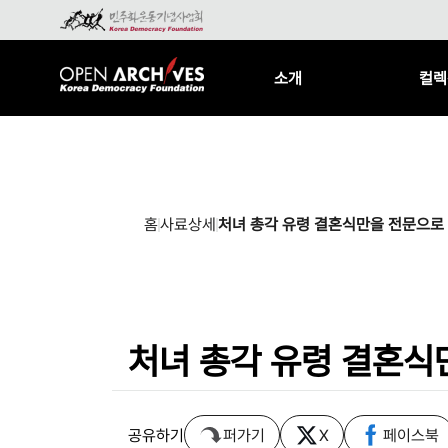
소개
컬렉
홈
사료상세
처녀 총각 유령 결혼식만을 전문으로
처녀 총각 유령 결혼식
공유하기
퍼가기
X
페이스북