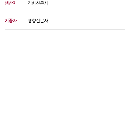
생산자
경향신문사
기증자
경향신문사
등록번호
00732438
분량
1 페이지
구분
사진
생산일자
1987.07.03
형태
사진필름류