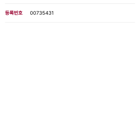
등록번호
00735431
분량
1 페이지
구분
사진
생산일자
1985.10.03
형태
사진필름류
설명
이 사료가 속한 묶음