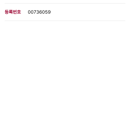
등록번호
00736059
분량
1 페이지
구분
사진
생산일자
1984.04.13
형태
사진필름류
설명
이 사료가 속한 묶음