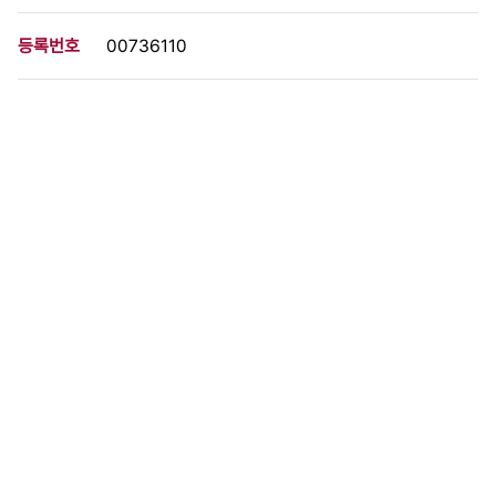
등록번호
00736110
분량
1 페이지
구분
사진
생산일자
1984.03.23
형태
사진필름류
설명
이 사료가 속한 묶음