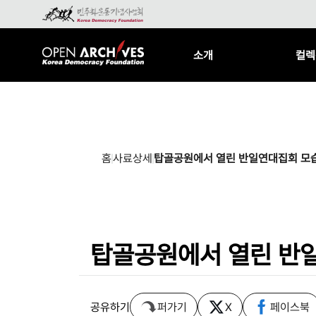
소개
컬렉
홈
사료상세
탑골공원에서 열린 반일연대집회 모
탑골공원에서 열린 반
공유하기
퍼가기
X
페이스북