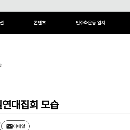
션
콘텐츠
민주화운동 일지
습
일연대집회 모습
이메일