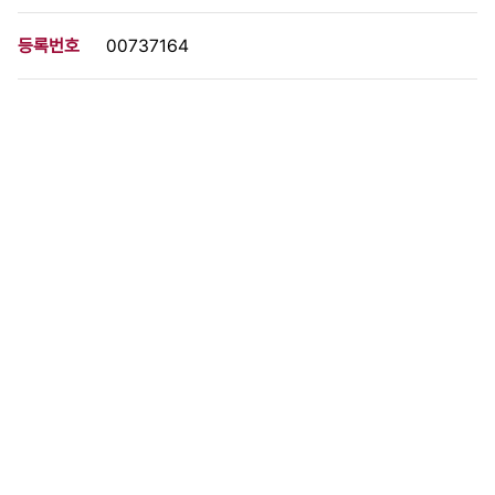
등록번호
00737164
분량
1 페이지
구분
사진
생산일자
1995.04.25
형태
사진필름류
설명
이 사료가 속한 묶음