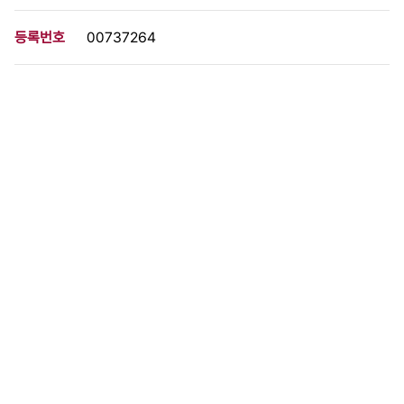
등록번호
00737264
분량
1 페이지
구분
사진
생산일자
1996.12.26
형태
사진필름류
설명
이 사료가 속한 묶음