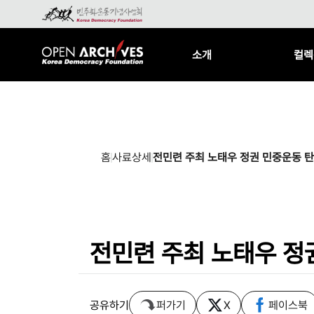
소개
컬렉
홈
사료상세
전민련 주최 노태우 정권 민중운동 탄
전민련 주최 노태우 정
공유하기
퍼가기
X
페이스북