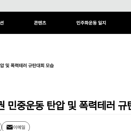
션
콘텐츠
민주화운동 일지
압 및 폭력테러 규탄대회 모습
권 민중운동 탄압 및 폭력테러 규
이메일