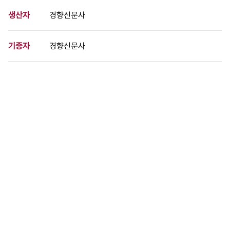
생산자
경향신문사
기증자
경향신문사
등록번호
00740638
분량
1 페이지
구분
사진
생산일자
1988.05.17
형태
사진필름류