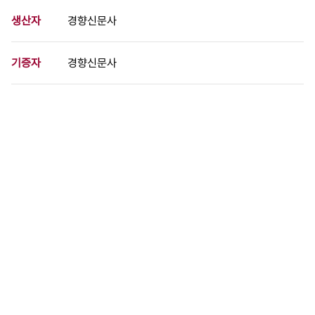
생산자
경향신문사
기증자
경향신문사
등록번호
00741195
분량
1 페이지
구분
사진
생산일자
1995.03.10
형태
사진필름류