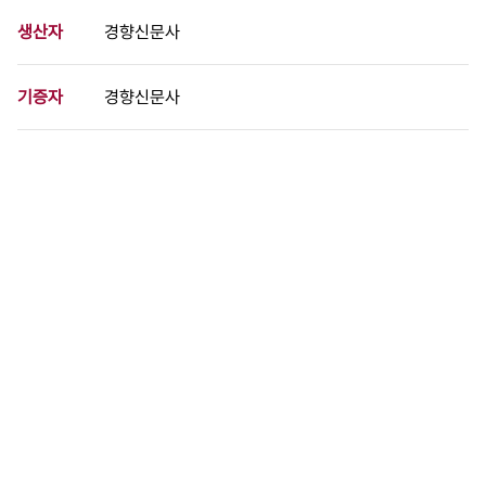
생산자
경향신문사
기증자
경향신문사
등록번호
00741632
분량
1 페이지
구분
사진
생산일자
1986.05.22
형태
사진필름류