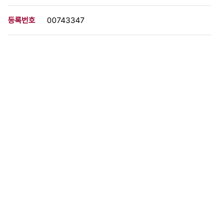
등록번호
00743347
분량
1 페이지
구분
사진
생산일자
1993.08.01
형태
사진필름류
설명
이 사료가 속한 묶음