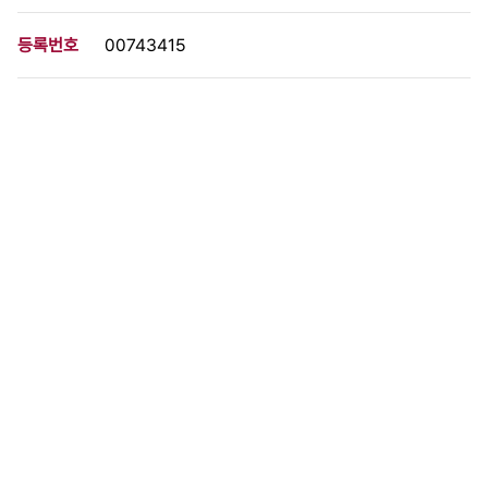
등록번호
00743415
분량
1 페이지
구분
사진
생산일자
1994.04.18
형태
사진필름류
설명
이 사료가 속한 묶음