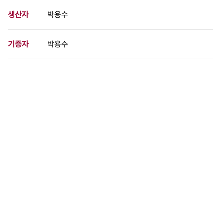
생산자
박용수
기증자
박용수
등록번호
00744767
분량
1 페이지
구분
사진
생산일자
1987.07.11
형태
사진필름류