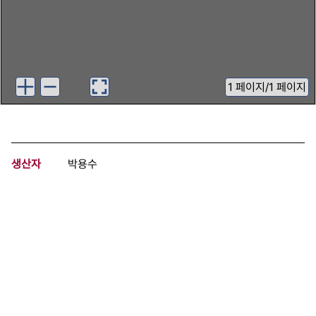
1
페이지
/
1 페이지
생산자
박용수
기증자
박용수
등록번호
00746593
분량
1 페이지